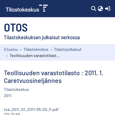
(c
OTOS
Tilastokeskuksen julkaisut verkossa
Etusivu
Tilastokeskus
Tilastojulkaisut
Kokoelmat
Teollisuuden varastotilasto : 2011, 1. Caretvuosineljännes
Selaa
Teollisuuden varastotilasto : 2011, 1.
Caretvuosineljännes
Tilastokeskus
2011
tva_2011_01_2011-05-20_fi.pdf
232.72 KB