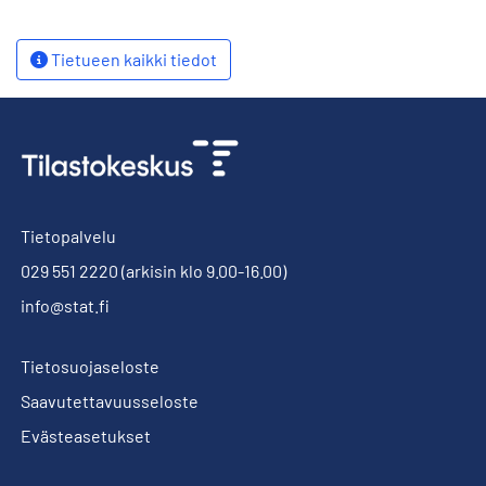
Tietueen kaikki tiedot
Tietopalvelu
029 551 2220
(arkisin klo 9.00-16.00)
info@stat.fi
Tietosuojaseloste
Saavutettavuusseloste
Evästeasetukset