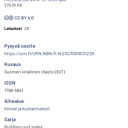
279.05 KB
CC BY 4.0
Lataukset
28
Pysyvä osoite
https://urn.fi/URN:NBN:fi-fe20230918131226
Kuvaus
Suomen virallinen tilasto (SVT)
ISSN
1799-5841
Aihealue
hinnat ja kustannukset
Sarja
Building cost index