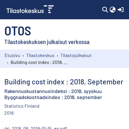
(c
OTOS
Tilastokeskuksen julkaisut verkossa
Etusivu
Tilastokeskus
Tilastojulkaisut
Kokoelmat
Building cost index : 2018, September
Selaa
Building cost index : 2018, September
Rakennuskustannusindeksi : 2018, syyskuu
Byggnadskostnadsindex : 2018, september
Statistics Finland
2018
rki_2018_09_2018-10-15_en.pdf