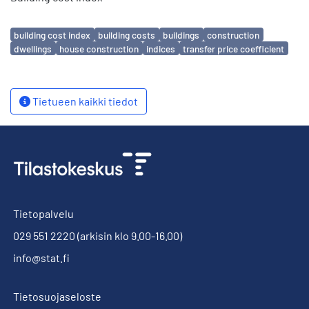
Avainsanat
building cost index
building costs
buildings
construction
dwellings
house construction
indices
transfer price coefficient
Tietueen kaikki tiedot
Tietopalvelu
029 551 2220
(arkisin klo 9.00-16.00)
info@stat.fi
Tietosuojaseloste