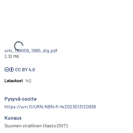
Ladataan...
xrki_199009_1990_dig.pdf
2.32 MB
CC BY 4.0
Lataukset
142
Pysyvä osoite
https://urn.fi/URN:NBN:fi-fe2023013120936
Kuvaus
Suomen virallinen tilasto (SVT)