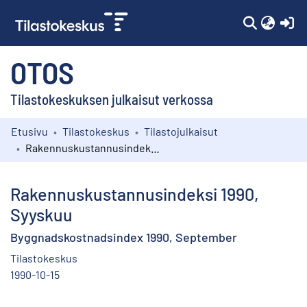
(c
OTOS
Tilastokeskuksen julkaisut verkossa
Etusivu
Tilastokeskus
Tilastojulkaisut
Kokoelmat
Rakennuskustannusindeksi 1990, Syyskuu
Selaa
Rakennuskustannusindeksi 1990,
Syyskuu
Byggnadskostnadsindex 1990, September
Tilastokeskus
1990-10-15