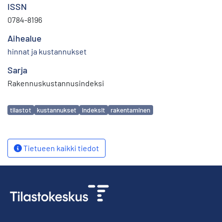
ISSN
0784-8196
Aihealue
hinnat ja kustannukset
Sarja
Rakennuskustannusindeksi
Avainsanat
tilastot
kustannukset
indeksit
rakentaminen
Tietueen kaikki tiedot