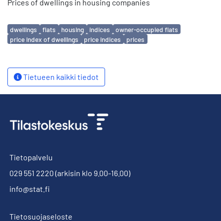
Prices of dwellings in housing companies
Avainsanat
dwellings
flats
housing
indices
owner-occupied flats
price index of dwellings
price indices
prices
Tietueen kaikki tiedot
Tietopalvelu
029 551 2220
(arkisin klo 9.00-16.00)
info@stat.fi
Tietosuojaseloste