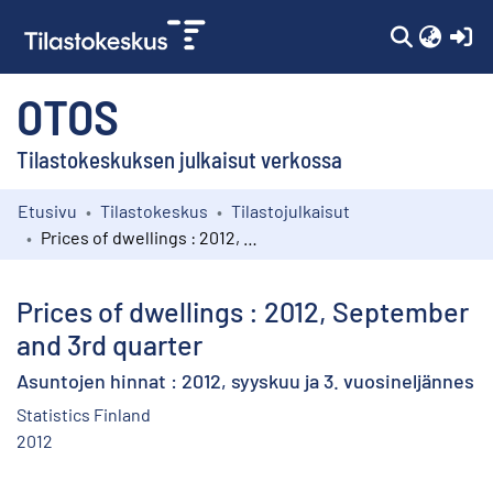
(c
OTOS
Tilastokeskuksen julkaisut verkossa
Etusivu
Tilastokeskus
Tilastojulkaisut
Kokoelmat
Prices of dwellings : 2012, September and 3rd quarter
Selaa
Prices of dwellings : 2012, September
and 3rd quarter
Asuntojen hinnat : 2012, syyskuu ja 3. vuosineljännes
Statistics Finland
2012