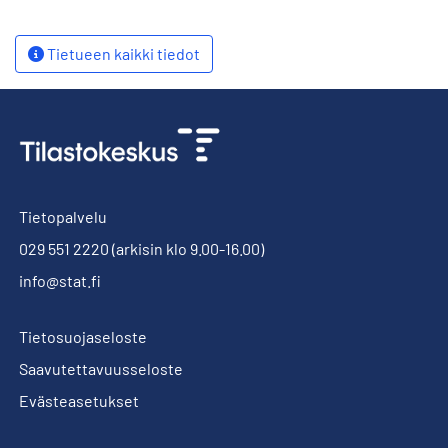
Tietueen kaikki tiedot
Tietopalvelu
029 551 2220
(arkisin klo 9.00-16.00)
info@stat.fi
Tietosuojaseloste
Saavutettavuusseloste
Evästeasetukset