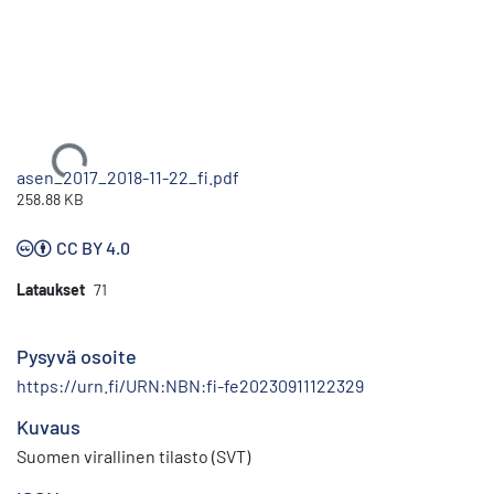
Ladataan...
asen_2017_2018-11-22_fi.pdf
258.88 KB
CC BY 4.0
Lataukset
71
Pysyvä osoite
https://urn.fi/URN:NBN:fi-fe20230911122329
Kuvaus
Suomen virallinen tilasto (SVT)