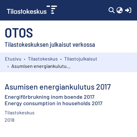
(c
OTOS
Tilastokeskuksen julkaisut verkossa
Etusivu
Tilastokeskus
Tilastojulkaisut
Kokoelmat
Asumisen energiankulutus 2017
Selaa
Asumisen energiankulutus 2017
Energiförbrukning inom boende 2017
Energy consumption in households 2017
Tilastokeskus
2018