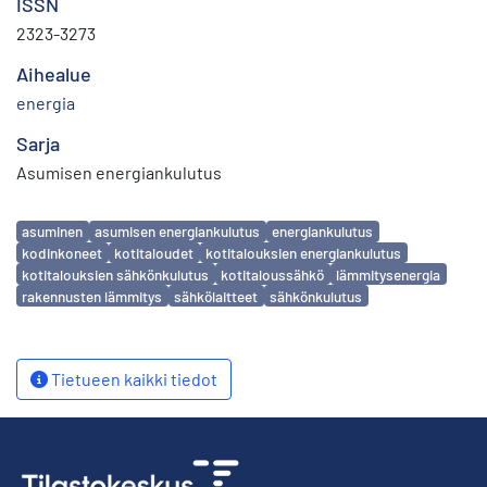
ISSN
2323-3273
Aihealue
energia
Sarja
Asumisen energiankulutus
Avainsanat
asuminen
asumisen energiankulutus
energiankulutus
kodinkoneet
kotitaloudet
kotitalouksien energiankulutus
kotitalouksien sähkönkulutus
kotitaloussähkö
lämmitysenergia
rakennusten lämmitys
sähkölaitteet
sähkönkulutus
Tietueen kaikki tiedot