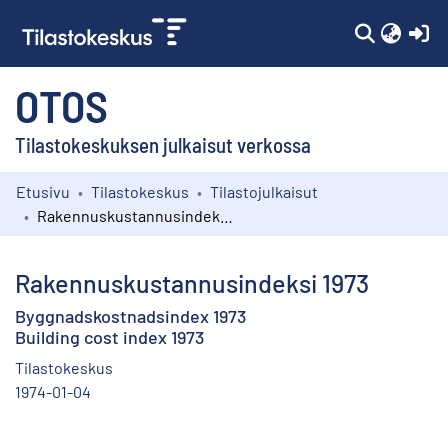
(c
OTOS
Tilastokeskuksen julkaisut verkossa
Etusivu
Tilastokeskus
Tilastojulkaisut
Kokoelmat
Rakennuskustannusindeksi 1973
Selaa
Rakennuskustannusindeksi 1973
Byggnadskostnadsindex 1973
Building cost index 1973
Tilastokeskus
1974-01-04