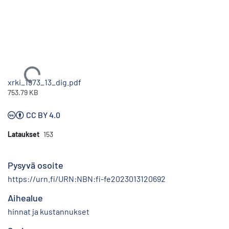
Ladataan...
xrki_1973_13_dig.pdf
753.79 KB
CC BY 4.0
Lataukset
153
Pysyvä osoite
https://urn.fi/URN:NBN:fi-fe2023013120692
Aihealue
hinnat ja kustannukset