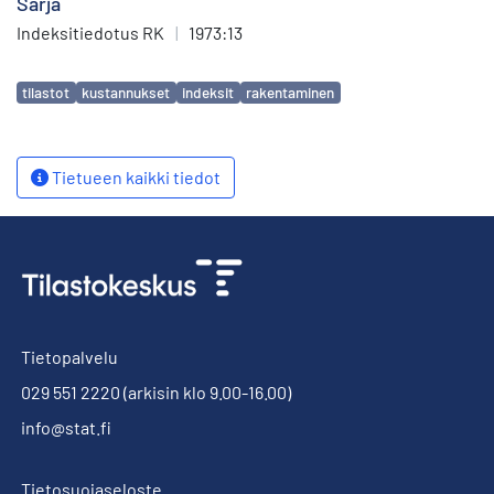
Sarja
Indeksitiedotus RK
|
1973:13
Avainsanat
tilastot
kustannukset
indeksit
rakentaminen
Tietueen kaikki tiedot
Tietopalvelu
029 551 2220
(arkisin klo 9.00-16.00)
info@stat.fi
Tietosuojaseloste