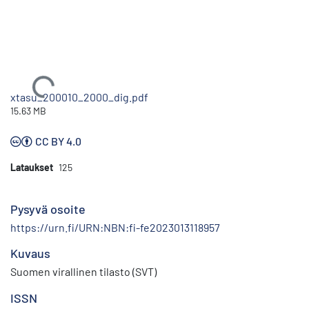
Ladataan...
xtasu_200010_2000_dig.pdf
15.63 MB
CC BY 4.0
Lataukset
125
Pysyvä osoite
https://urn.fi/URN:NBN:fi-fe2023013118957
Kuvaus
Suomen virallinen tilasto (SVT)
ISSN