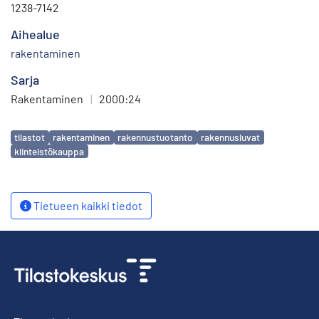
1238-7142
Aihealue
rakentaminen
Sarja
Rakentaminen
|
2000:24
Avainsanat
tilastot
rakentaminen
rakennustuotanto
rakennusluvat
kiinteistökauppa
Tietueen kaikki tiedot