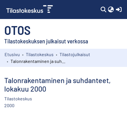
(c
OTOS
Tilastokeskuksen julkaisut verkossa
Etusivu
Tilastokeskus
Tilastojulkaisut
Kokoelmat
Talonrakentaminen ja suhdanteet, lokakuu 2000
Selaa
Talonrakentaminen ja suhdanteet,
lokakuu 2000
Tilastokeskus
2000