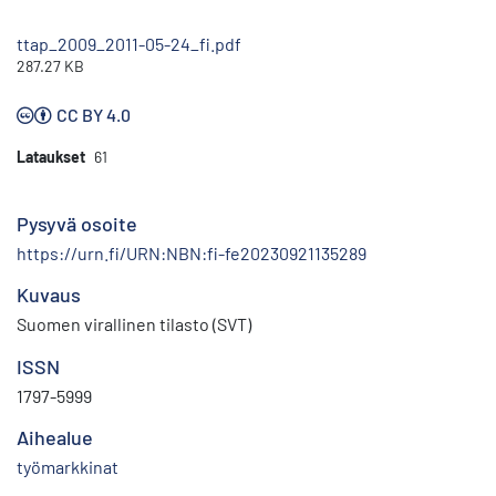
ttap_2009_2011-05-24_fi.pdf
287.27 KB
CC BY 4.0
Lataukset
61
Pysyvä osoite
https://urn.fi/URN:NBN:fi-fe20230921135289
Kuvaus
Suomen virallinen tilasto (SVT)
ISSN
1797-5999
Aihealue
työmarkkinat