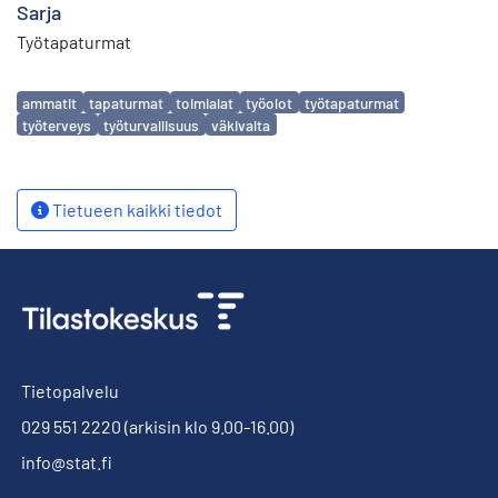
Sarja
Työtapaturmat
Avainsanat
ammatit
tapaturmat
toimialat
työolot
työtapaturmat
työterveys
työturvallisuus
väkivalta
Tietueen kaikki tiedot
Tietopalvelu
029 551 2220
(arkisin klo 9.00-16.00)
info@stat.fi