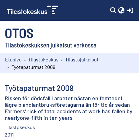
(c
OTOS
Tilastokeskuksen julkaisut verkossa
Etusivu
Tilastokeskus
Tilastojulkaisut
Kokoelmat
Työtapaturmat 2009
Selaa
Työtapaturmat 2009
Risken för dödsfall i arbetet nästan en femtedel
lägre blandlantbruksföretagarna än för tio år sedan
Farmers’ risk of fatal accidents at work has fallen by
nearlyone-fifth in ten years
Tilastokeskus
2011