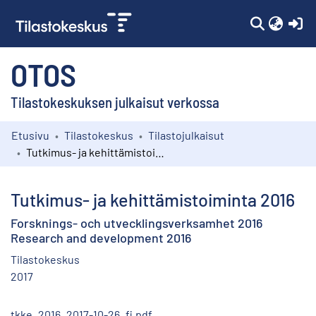
(c
OTOS
Tilastokeskuksen julkaisut verkossa
Etusivu
Tilastokeskus
Tilastojulkaisut
Kokoelmat
Tutkimus- ja kehittämistoiminta 2016
Selaa
Tutkimus- ja kehittämistoiminta 2016
Forsknings- och utvecklingsverksamhet 2016
Research and development 2016
Tilastokeskus
2017
tkke_2016_2017-10-26_fi.pdf