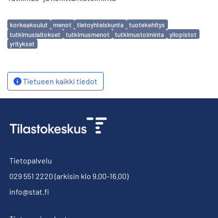
Avainsanat
korkeakoulut
menot
tietoyhteiskunta
tuotekehitys
tutkimuslaitokset
tutkimusmenot
tutkimustoiminta
yliopistot
yritykset
Tietueen kaikki tiedot
Tietopalvelu
029 551 2220
(arkisin klo 9.00-16.00)
info@stat.fi