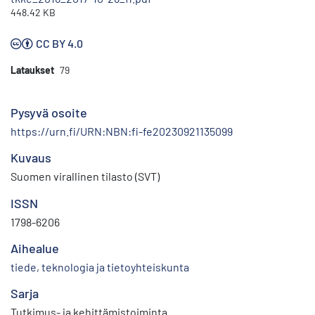
448.42 KB
CC BY 4.0
Lataukset
79
Pysyvä osoite
https://urn.fi/URN:NBN:fi-fe20230921135099
Kuvaus
Suomen virallinen tilasto (SVT)
ISSN
1798-6206
Aihealue
tiede, teknologia ja tietoyhteiskunta
Sarja
Tutkimus- ja kehittämistoiminta