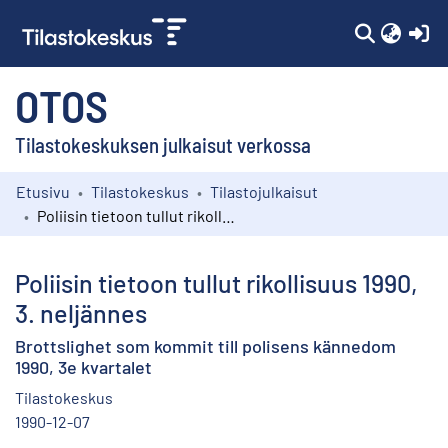
(c
OTOS
Tilastokeskuksen julkaisut verkossa
Etusivu
Tilastokeskus
Tilastojulkaisut
Kokoelmat
Poliisin tietoon tullut rikollisuus 1990, 3. neljännes
Selaa
Poliisin tietoon tullut rikollisuus 1990,
3. neljännes
Brottslighet som kommit till polisens kännedom
1990, 3e kvartalet
Tilastokeskus
1990-12-07