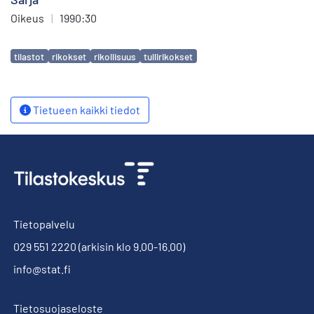
Oikeus
|
1990:30
Avainsanat
tilastot
rikokset
rikollisuus
tullirikokset
Tietueen kaikki tiedot
Tietopalvelu
029 551 2220
(arkisin klo 9.00-16.00)
info@stat.fi
Tietosuojaseloste