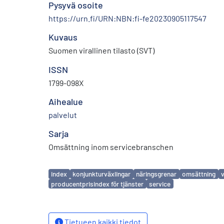
Pysyvä osoite
https://urn.fi/URN:NBN:fi-fe20230905117547
Kuvaus
Suomen virallinen tilasto (SVT)
ISSN
1799-098X
Aihealue
palvelut
Sarja
Omsättning inom servicebranschen
Avainsanat
index
konjunkturväxlingar
näringsgrenar
omsättning
producentprisindex för tjänster
service
Tietueen kaikki tiedot