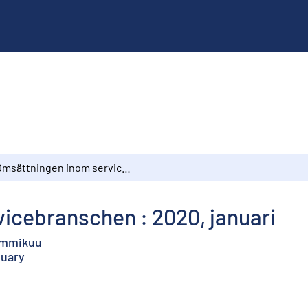
Omsättningen inom servicebranschen : 2020, januari
icebranschen : 2020, januari
tammikuu
nuary