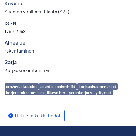
Kuvaus
Suomen virallinen tilasto (SVT)
ISSN
1799-2958
Aihealue
rakentaminen
Sarja
Korjausrakentaminen
Avainsanat
aravavuokratalot
asunto-osakeyhtiöt
korjauskustannukset
korjausrakentaminen
liikevaihto
peruskorjaus
yritykset
Tietueen kaikki tiedot