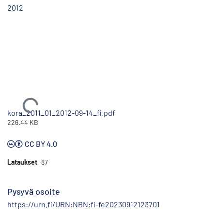
2012
Ladataan...
kora_2011_01_2012-09-14_fi.pdf
226.44 KB
CC BY 4.0
Lataukset
87
Pysyvä osoite
https://urn.fi/URN:NBN:fi-fe20230912123701