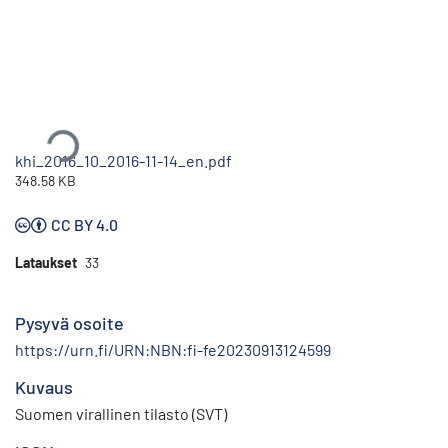
Ladataan...
khi_2016_10_2016-11-14_en.pdf
348.58 KB
CC BY 4.0
Lataukset
33
Pysyvä osoite
https://urn.fi/URN:NBN:fi-fe20230913124599
Kuvaus
Suomen virallinen tilasto (SVT)