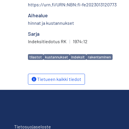
https://urn.fi/URN:NBN:fi-fe2023013120773
Aihealue
hinnat ja kustannukset
Sarja
Indeksitiedotus RK
|
1974:12
Avainsanat
tilastot
kustannukset
indeksit
rakentaminen
Tietueen kaikki tiedot
Tietosuojaseloste