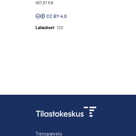
567.87 KB
CC BY 4.0
Lataukset
120
Tietopalvelu