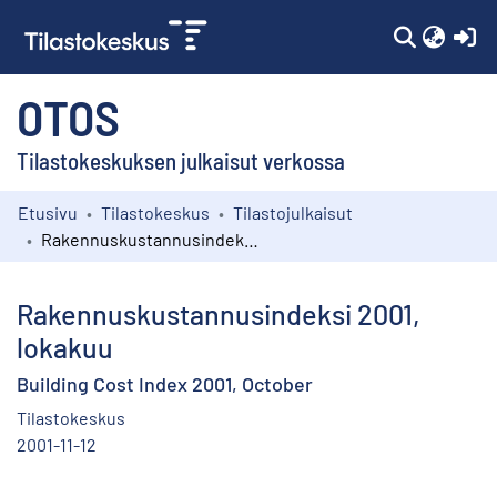
(c
OTOS
Tilastokeskuksen julkaisut verkossa
Etusivu
Tilastokeskus
Tilastojulkaisut
Kokoelmat
Rakennuskustannusindeksi 2001, lokakuu
Selaa
Rakennuskustannusindeksi 2001,
lokakuu
Building Cost Index 2001, October
Tilastokeskus
2001-11-12