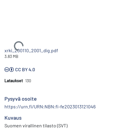
Ladataan...
xrki_200110_2001_dig.pdf
3.83 MB
CC BY 4.0
Lataukset
130
Pysyvä osoite
https://urn.fi/URN:NBN:fi-fe2023013121046
Kuvaus
Suomen virallinen tilasto (SVT)