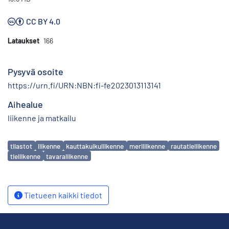
CC BY 4.0
Lataukset
166
Pysyvä osoite
https://urn.fi/URN:NBN:fi-fe2023013113141
Aihealue
liikenne ja matkailu
Avainsanat
tilastot
liikenne
kauttakulkuliikenne
meriliikenne
rautatieliikenne
tieliikenne
tavaraliikenne
Tietueen kaikki tiedot