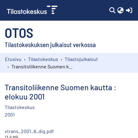
(c
OTOS
Tilastokeskuksen julkaisut verkossa
Etusivu
Tilastokeskus
Tilastojulkaisut
Kokoelmat
Transitoliikenne Suomen kautta : elokuu 2001
Selaa
Transitoliikenne Suomen kautta :
elokuu 2001
Tilastokeskus
2001
xtrans_2001_8_dig.pdf
13.6 MB