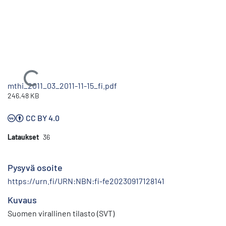
Ladataan...
mthi_2011_03_2011-11-15_fi.pdf
246.48 KB
CC BY 4.0
Lataukset
36
Pysyvä osoite
https://urn.fi/URN:NBN:fi-fe20230917128141
Kuvaus
Suomen virallinen tilasto (SVT)