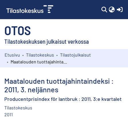
(c
OTOS
Tilastokeskuksen julkaisut verkossa
Etusivu
Tilastokeskus
Tilastojulkaisut
Kokoelmat
Maatalouden tuottajahintaindeksi : 2011, 3. neljännes
Selaa
Maatalouden tuottajahintaindeksi :
2011, 3. neljännes
Producentprisindex för lantbruk : 2011, 3:e kvartalet
Tilastokeskus
2011