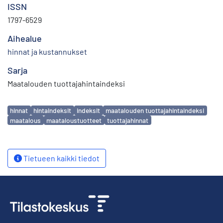
ISSN
1797-6529
Aihealue
hinnat ja kustannukset
Sarja
Maatalouden tuottajahintaindeksi
Avainsanat
hinnat
hintaindeksit
indeksit
maatalouden tuottajahintaindeksi
maatalous
maataloustuotteet
tuottajahinnat
Tietueen kaikki tiedot