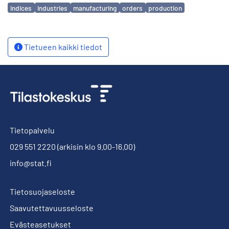
Avainsanat
indices
industries
manufacturing
orders
production
Tietueen kaikki tiedot
Tietopalvelu
029 551 2220
(arkisin klo 9.00-16.00)
info@stat.fi
Tietosuojaseloste
Saavutettavuusseloste
Evästeasetukset