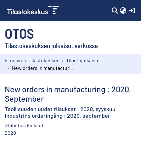
(c
OTOS
Tilastokeskuksen julkaisut verkossa
Etusivu
Tilastokeskus
Tilastojulkaisut
Kokoelmat
New orders in manufacturing : 2020, September
Selaa
New orders in manufacturing : 2020,
September
Teollisuuden uudet tilaukset : 2020, syyskuu
Industrins orderingång : 2020, september
Statistics Finland
2020