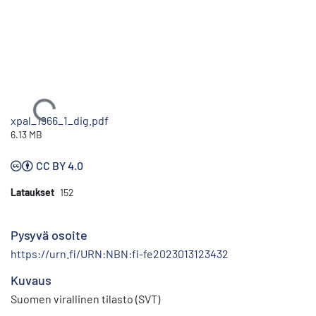
Ladataan...
xpal_1966_1_dig.pdf
6.13 MB
CC BY 4.0
Lataukset
152
Pysyvä osoite
https://urn.fi/URN:NBN:fi-fe2023013123432
Kuvaus
Suomen virallinen tilasto (SVT)