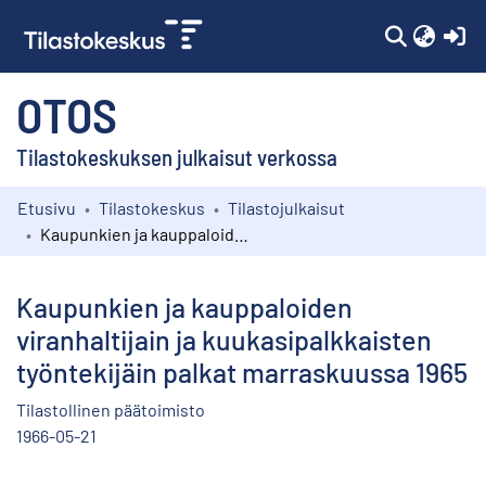
(c
OTOS
Tilastokeskuksen julkaisut verkossa
Etusivu
Tilastokeskus
Tilastojulkaisut
Kokoelmat
Kaupunkien ja kauppaloiden viranhaltijain ja kuukasipalkkaisten työntekijäin palkat marraskuussa 1965
Selaa
Kaupunkien ja kauppaloiden
viranhaltijain ja kuukasipalkkaisten
työntekijäin palkat marraskuussa 1965
Tilastollinen päätoimisto
1966-05-21