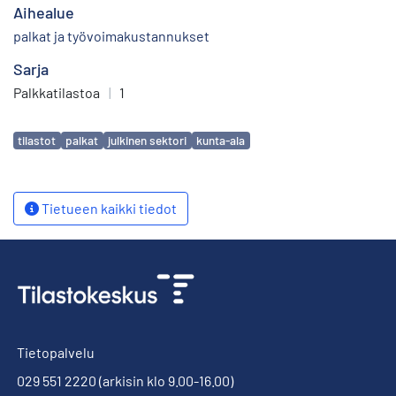
Aihealue
palkat ja työvoimakustannukset
Sarja
Palkkatilastoa
|
1
Avainsanat
tilastot
palkat
julkinen sektori
kunta-ala
Tietueen kaikki tiedot
Tietopalvelu
029 551 2220
(arkisin klo 9.00-16.00)