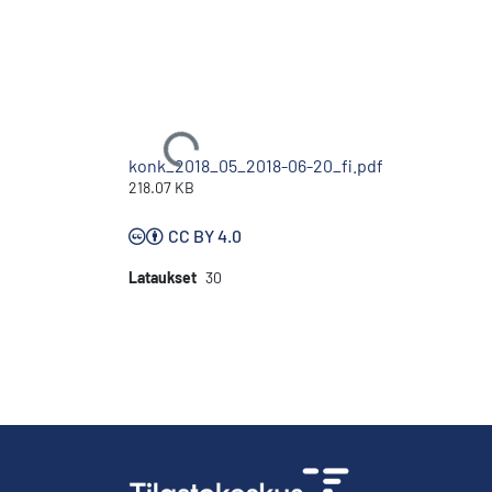
Ladataan...
konk_2018_05_2018-06-20_fi.pdf
218.07 KB
CC BY 4.0
Lataukset
30