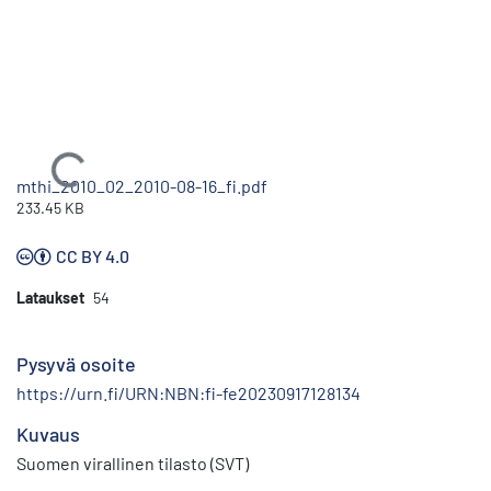
Ladataan...
mthi_2010_02_2010-08-16_fi.pdf
233.45 KB
CC BY 4.0
Lataukset
54
Pysyvä osoite
https://urn.fi/URN:NBN:fi-fe20230917128134
Kuvaus
Suomen virallinen tilasto (SVT)