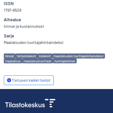
ISSN
1797-6529
Aihealue
hinnat ja kustannukset
Sarja
Maatalouden tuottajahintaindeksi
Avainsanat
hinnat
hintaindeksit
indeksit
maatalouden tuottajahintaindeksi
maatalous
maataloustuotteet
tuottajahinnat
Tietueen kaikki tiedot