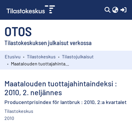
(c
OTOS
Tilastokeskuksen julkaisut verkossa
Etusivu
Tilastokeskus
Tilastojulkaisut
Kokoelmat
Maatalouden tuottajahintaindeksi : 2010, 2. neljännes
Selaa
Maatalouden tuottajahintaindeksi :
2010, 2. neljännes
Producentprisindex för lantbruk : 2010, 2:a kvartalet
Tilastokeskus
2010