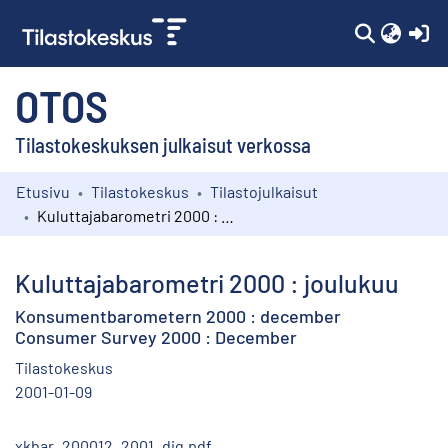
(c
OTOS
Tilastokeskuksen julkaisut verkossa
Etusivu
Tilastokeskus
Tilastojulkaisut
Kokoelmat
Kuluttajabarometri 2000 : joulukuu
Selaa
Kuluttajabarometri 2000 : joulukuu
Konsumentbarometern 2000 : december
Consumer Survey 2000 : December
Tilastokeskus
2001-01-09
xkbar_200012_2001_dig.pdf