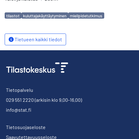
Avainsanat
tilastot
kuluttajakäyttäytyminen
mielipidetutkimus
Tietueen kaikki tiedot
Tietopalvelu
029 551 2220
(arkisin klo 9.00-16.00)
info@stat.fi
Tietosuojaseloste
Saavutettavuusseloste