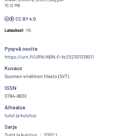
10.12 MB
CC BY 4.0
Lataukset
115
Pysyvä osoite
https://urn.fi/URN:NBN:fi-fe202301318011
Kuvaus
Suomen virallinen tilasto (SVT)
ISSN
0784-963X
Aihealue
tulot ja kulutus
Sarja
Tulot ja kulutus
|
2001:1