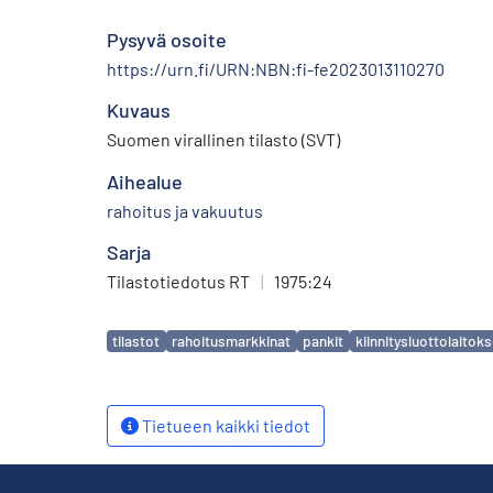
Pysyvä osoite
https://urn.fi/URN:NBN:fi-fe2023013110270
Kuvaus
Suomen virallinen tilasto (SVT)
Aihealue
rahoitus ja vakuutus
Sarja
Tilastotiedotus RT
|
1975:24
Avainsanat
tilastot
rahoitusmarkkinat
pankit
kiinnitysluottolaitoks
Tietueen kaikki tiedot