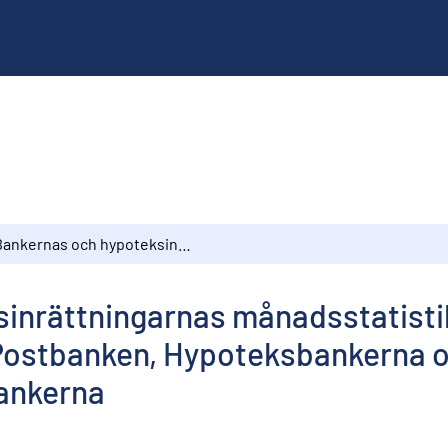
Bankernas och hypoteksinrättningarnas månadsstatistik, mars 1975 : Finlands Bank, Affärsbankerna, Postbanken, Hypoteksbankerna och -inrättningarna, Andelsbankerna, Sparbankerna
inrättningarnas månadsstatistik
Postbanken, Hypoteksbankerna oc
ankerna