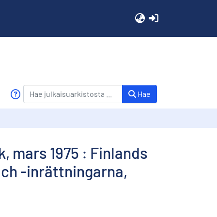
(current)
Hae
, mars 1975 : Finlands
h -inrättningarna,