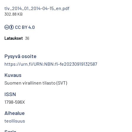
tlv_2014_01_2014-04-15_en.pdf
302.88 KB
CC BY 4.0
Lataukset
36
Pysyvä osoite
https://urn.fi/URN:NBN:fi-fe20230919132587
Kuvaus
Suomen virallinen tilasto (SVT)
ISSN
1798-596X
Aihealue
teollisuus
Sarja