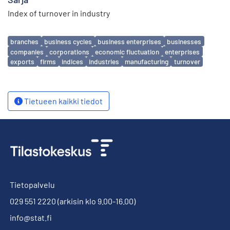
Index of turnover in industry
Avainsanat
branches
business cycles
business enterprises
businesses
companies
corporations
economic fluctuation
enterprises
exports
firms
indices
industries
manufacturing
turnover
Tietueen kaikki tiedot
Tietopalvelu
029 551 2220
(arkisin klo 9.00-16.00)
info@stat.fi