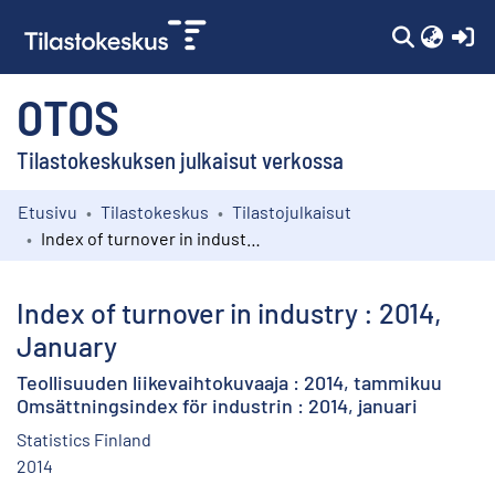
(c
OTOS
Tilastokeskuksen julkaisut verkossa
Etusivu
Tilastokeskus
Tilastojulkaisut
Kokoelmat
Index of turnover in industry : 2014, January
Selaa
Index of turnover in industry : 2014,
January
Teollisuuden liikevaihtokuvaaja : 2014, tammikuu
Omsättningsindex för industrin : 2014, januari
Statistics Finland
2014