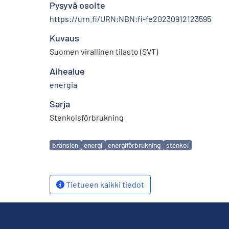
Pysyvä osoite
https://urn.fi/URN:NBN:fi-fe20230912123595
Kuvaus
Suomen virallinen tilasto (SVT)
Aihealue
energia
Sarja
Stenkolsförbrukning
Avainsanat
bränslen
energi
energiförbrukning
stenkol
Tietueen kaikki tiedot