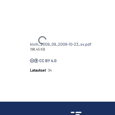
Ladataan...
kivih_2009_09_2009-10-23_sv.pdf
198.45 KB
CC BY 4.0
Lataukset
34