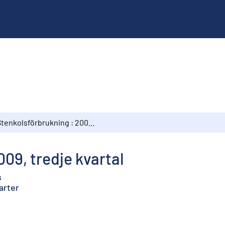
Stenkolsförbrukning : 2009, tredje kvartal
09, tredje kvartal
s
arter