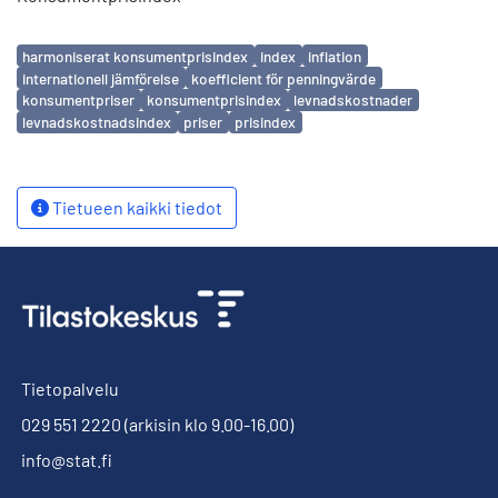
Avainsanat
harmoniserat konsumentprisindex
index
inflation
internationell jämförelse
koefficient för penningvärde
konsumentpriser
konsumentprisindex
levnadskostnader
levnadskostnadsindex
priser
prisindex
Tietueen kaikki tiedot
Tietopalvelu
029 551 2220
(arkisin klo 9.00-16.00)
info@stat.fi