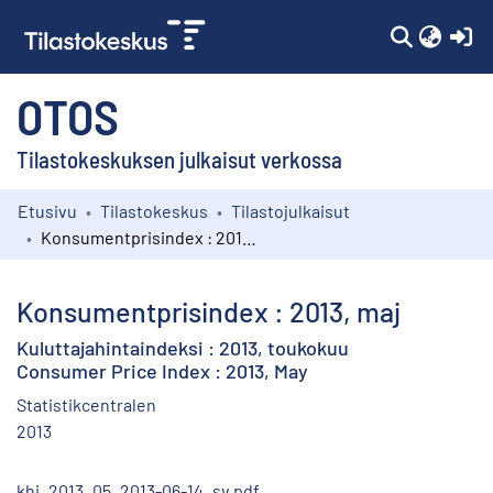
(c
OTOS
Tilastokeskuksen julkaisut verkossa
Etusivu
Tilastokeskus
Tilastojulkaisut
Kokoelmat
Konsumentprisindex : 2013, maj
Selaa
Konsumentprisindex : 2013, maj
Kuluttajahintaindeksi : 2013, toukokuu
Consumer Price Index : 2013, May
Statistikcentralen
2013
khi_2013_05_2013-06-14_sv.pdf