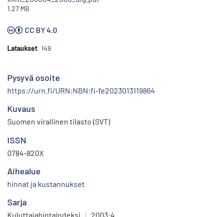
1.27 MB
CC BY 4.0
Lataukset
149
Pysyvä osoite
https://urn.fi/URN:NBN:fi-fe2023013119864
Kuvaus
Suomen virallinen tilasto (SVT)
ISSN
0784-820X
Aihealue
hinnat ja kustannukset
Sarja
Kuluttajahintaindeksi
|
2003:4