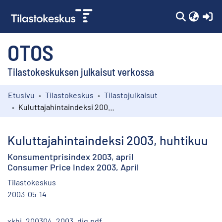
(c
OTOS
Tilastokeskuksen julkaisut verkossa
Etusivu
Tilastokeskus
Tilastojulkaisut
Kokoelmat
Kuluttajahintaindeksi 2003, huhtikuu
Selaa
Kuluttajahintaindeksi 2003, huhtikuu
Konsumentprisindex 2003, april
Consumer Price Index 2003, April
Tilastokeskus
2003-05-14
xkhi_200304_2003_dig.pdf