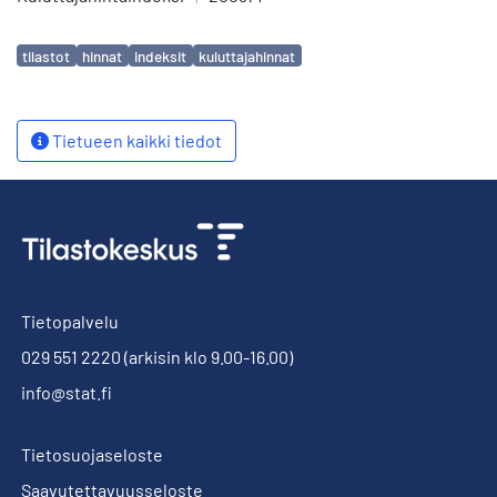
Avainsanat
tilastot
hinnat
indeksit
kuluttajahinnat
Tietueen kaikki tiedot
Tietopalvelu
029 551 2220
(arkisin klo 9.00-16.00)
info@stat.fi
Tietosuojaseloste
Saavutettavuusseloste