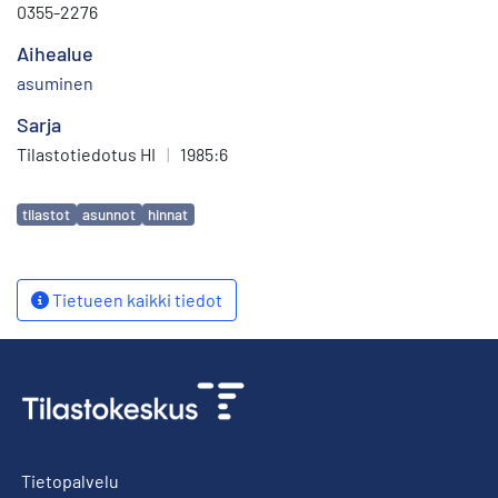
0355-2276
Aihealue
asuminen
Sarja
Tilastotiedotus HI
|
1985:6
Avainsanat
tilastot
asunnot
hinnat
Tietueen kaikki tiedot
Tietopalvelu