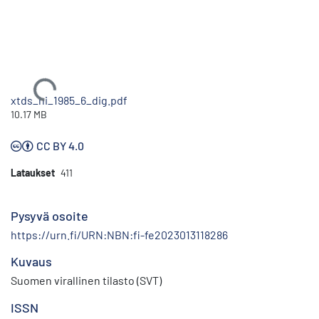
Ladataan...
xtds_hi_1985_6_dig.pdf
10.17 MB
CC BY 4.0
Lataukset
411
Pysyvä osoite
https://urn.fi/URN:NBN:fi-fe2023013118286
Kuvaus
Suomen virallinen tilasto (SVT)
ISSN