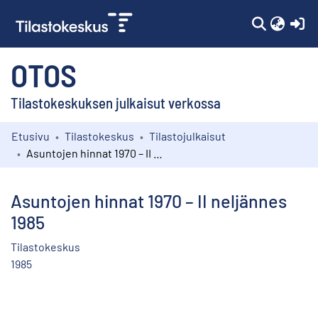
(c
OTOS
Tilastokeskuksen julkaisut verkossa
Etusivu
Tilastokeskus
Tilastojulkaisut
Kokoelmat
Asuntojen hinnat 1970 – II neljännes 1985
Selaa
Asuntojen hinnat 1970 – II neljännes
1985
Tilastokeskus
1985