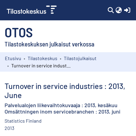
(c
OTOS
Tilastokeskuksen julkaisut verkossa
Etusivu
Tilastokeskus
Tilastojulkaisut
Kokoelmat
Turnover in service industries : 2013, June
Selaa
Turnover in service industries : 2013,
June
Palvelualojen liikevaihtokuvaaja : 2013, kesäkuu
Omsättningen inom servicebranchen : 2013, juni
Statistics Finland
2013