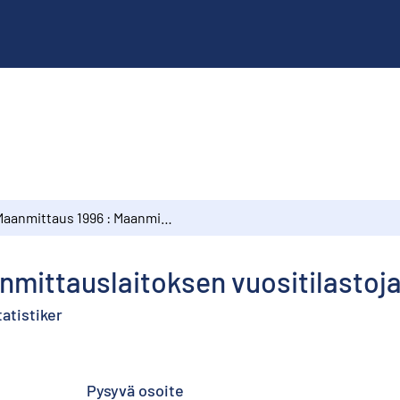
Maanmittaus 1996 : Maanmittauslaitoksen vuositilastoja
nmittauslaitoksen vuositilastoj
atistiker
Pysyvä osoite