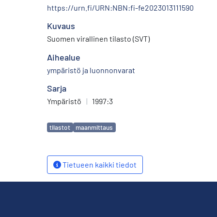
https://urn.fi/URN:NBN:fi-fe2023013111590
Kuvaus
Suomen virallinen tilasto (SVT)
Aihealue
ympäristö ja luonnonvarat
Sarja
Ympäristö
|
1997:3
Avainsanat
tilastot
maanmittaus
Tietueen kaikki tiedot