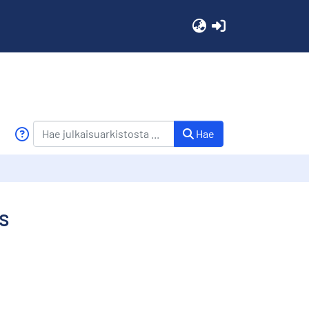
(current)
Hae
es