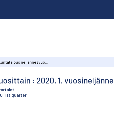
Kuntatalous neljännesvuosittain : 2020, 1. vuosineljännes
osittain : 2020, 1. vuosineljänn
artalet
0, 1st quarter