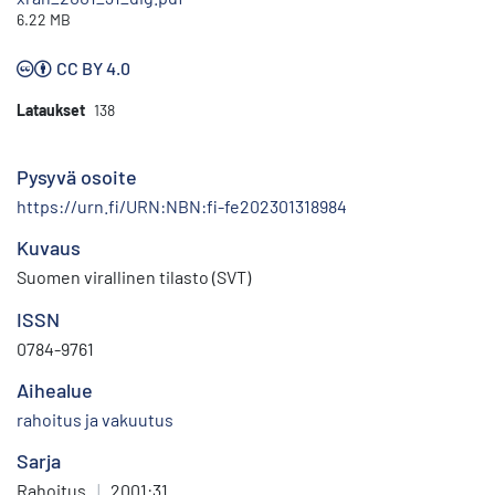
6.22 MB
CC BY 4.0
Lataukset
138
Pysyvä osoite
https://urn.fi/URN:NBN:fi-fe202301318984
Kuvaus
Suomen virallinen tilasto (SVT)
ISSN
0784-9761
Aihealue
rahoitus ja vakuutus
Sarja
Rahoitus
|
2001:31