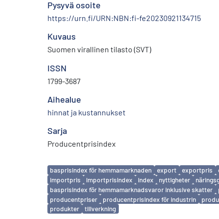
Pysyvä osoite
https://urn.fi/URN:NBN:fi-fe20230921134715
Kuvaus
Suomen virallinen tilasto (SVT)
ISSN
1799-3687
Aihealue
hinnat ja kustannukset
Sarja
Producentprisindex
Avainsanat
basprisindex för hemmamarknaden
export
exportpris
importpris
importprisindex
index
nyttigheter
närings
basprisindex för hemmamarknadsvaror inklusive skatter
producentpriser
producentprisindex för industrin
produc
produkter
tillverkning