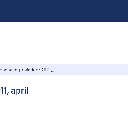
Producentprisindex : 2011, april
1, april