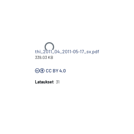
Ladataan...
thi_2011_04_2011-05-17_sv.pdf
339.03 KB
CC BY 4.0
Lataukset
31