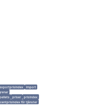
exportprisindex
import
grenar
pellets
priser
prisindex
entprisindex för tjänster