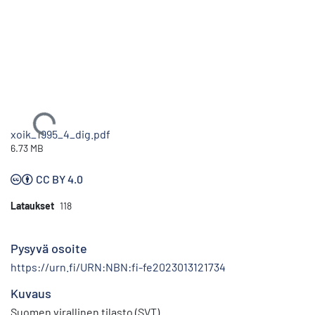
Ladataan...
xoik_1995_4_dig.pdf
6.73 MB
CC BY 4.0
Lataukset
118
Pysyvä osoite
https://urn.fi/URN:NBN:fi-fe2023013121734
Kuvaus
Suomen virallinen tilasto (SVT)