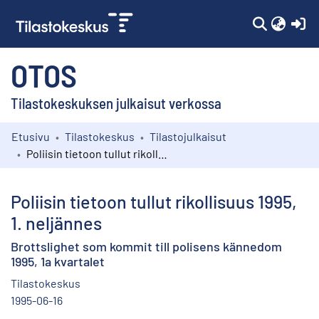
(c
OTOS
Tilastokeskuksen julkaisut verkossa
Etusivu
Tilastokeskus
Tilastojulkaisut
Kokoelmat
Poliisin tietoon tullut rikollisuus 1995, 1. neljännes
Selaa
Poliisin tietoon tullut rikollisuus 1995,
1. neljännes
Brottslighet som kommit till polisens kännedom
1995, 1a kvartalet
Tilastokeskus
1995-06-16