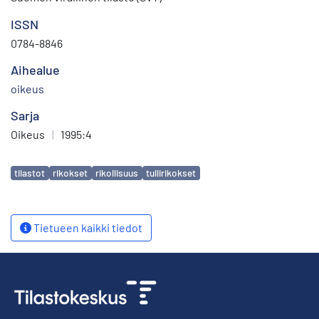
ISSN
0784-8846
Aihealue
oikeus
Sarja
Oikeus
|
1995:4
Avainsanat
tilastot
rikokset
rikollisuus
tullirikokset
Tietueen kaikki tiedot