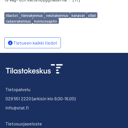
Avainsanat
tilastot
tienrakennus
vesirakennus
kanavat
sillat
radanrakennus
kunnossapito
Tietueen kaikki tiedot
Tietopalvelu
029 551 2220
(arkisin klo 9.00-16.00)
info@stat.fi
Tietosuojaseloste