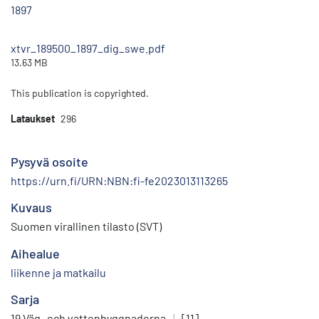
1897
xtvr_189500_1897_dig_swe.pdf
13.63 MB
This publication is copyrighted.
Lataukset
296
Pysyvä osoite
https://urn.fi/URN:NBN:fi-fe2023013113265
Kuvaus
Suomen virallinen tilasto (SVT)
Aihealue
liikenne ja matkailu
Sarja
19 Väg- och vattenbyggnaderna
|
[11]