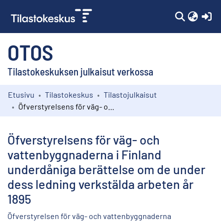
(c
OTOS
Tilastokeskuksen julkaisut verkossa
Etusivu
Tilastokeskus
Tilastojulkaisut
Kokoelmat
Öfverstyrelsens för väg- och vattenbyggnaderna i Finland underdåniga berättelse om de under dess ledning verkstälda arbeten år 1895
Selaa
Öfverstyrelsens för väg- och
vattenbyggnaderna i Finland
underdåniga berättelse om de under
dess ledning verkstälda arbeten år
1895
Öfverstyrelsen för väg- och vattenbyggnaderna