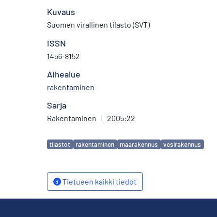
Kuvaus
Suomen virallinen tilasto (SVT)
ISSN
1456-8152
Aihealue
rakentaminen
Sarja
Rakentaminen
|
2005:22
Avainsanat
tilastot
rakentaminen
maarakennus
vesirakennus
Tietueen kaikki tiedot