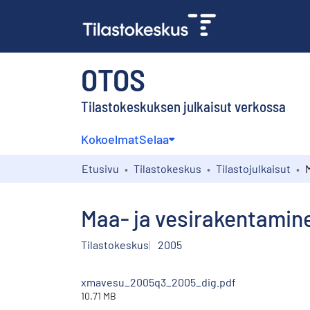
OTOS
Tilastokeskuksen julkaisut verkossa
Kokoelmat
Selaa
Etusivu
Tilastokeskus
Tilastojulkaisut
Maa- ja vesirakentamin
Tilastokeskus
2005
xmavesu_2005q3_2005_dig.pdf
10.71 MB