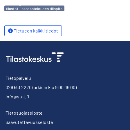
Avainsanat
tilastot
kansantalouden tilinpito
Tietueen kaikki tiedot
Tietopalvelu
029 551 2220
(arkisin klo 9.00-16.00)
info@stat.fi
Tietosuojaseloste
Saavutettavuusseloste