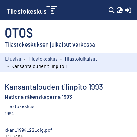
(c
OTOS
Tilastokeskuksen julkaisut verkossa
Etusivu
Tilastokeskus
Tilastojulkaisut
Kokoelmat
Kansantalouden tilinpito 1993
Selaa
Kansantalouden tilinpito 1993
Nationalräkenskaperna 1993
Tilastokeskus
1994
xkan_1994_22_dig.pdf
970.82 KB