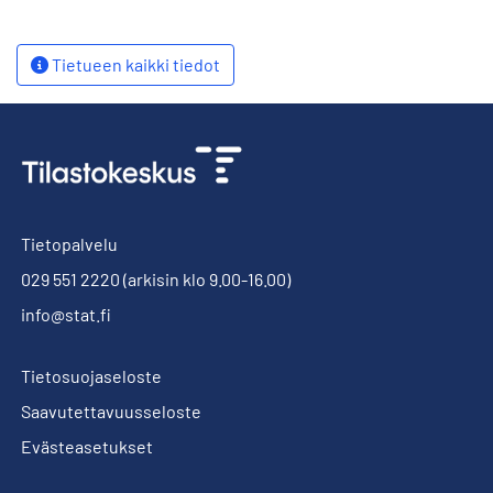
Tietueen kaikki tiedot
Tietopalvelu
029 551 2220
(arkisin klo 9.00-16.00)
info@stat.fi
Tietosuojaseloste
Saavutettavuusseloste
Evästeasetukset