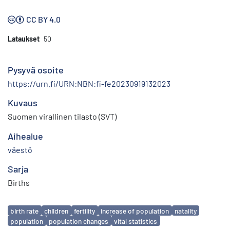
CC BY 4.0
Lataukset
50
Pysyvä osoite
https://urn.fi/URN:NBN:fi-fe20230919132023
Kuvaus
Suomen virallinen tilasto (SVT)
Aihealue
väestö
Sarja
Births
Avainsanat
birth rate
children
fertility
increase of population
natality
population
population changes
vital statistics