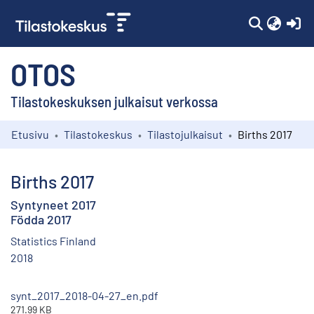
(c
OTOS
Tilastokeskuksen julkaisut verkossa
Etusivu
Tilastokeskus
Tilastojulkaisut
Births 2017
Kokoelmat
Selaa
Births 2017
Syntyneet 2017
Födda 2017
Statistics Finland
2018
synt_2017_2018-04-27_en.pdf
271.99 KB