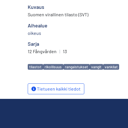
Kuvaus
Suomen virallinen tilasto (SVT)
Aihealue
oikeus
Sarja
12 Fångvården
|
13
Avainsanat
tilastot
rikollisuus
rangaistukset
vangit
vankilat
Tietueen kaikki tiedot