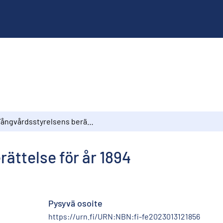
Fångvårdsstyrelsens berättelse för år 1894
ättelse för år 1894
Pysyvä osoite
https://urn.fi/URN:NBN:fi-fe2023013121856