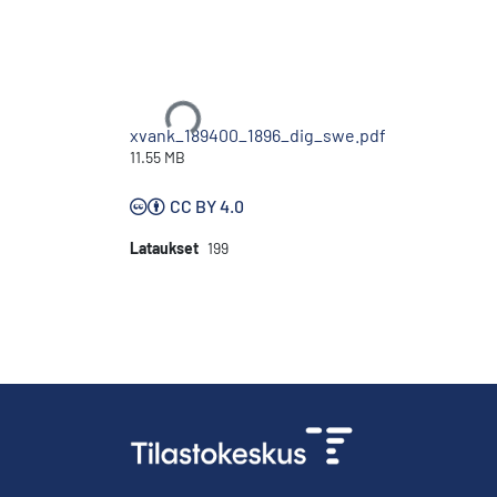
Ladataan...
xvank_189400_1896_dig_swe.pdf
11.55 MB
CC BY 4.0
Lataukset
199