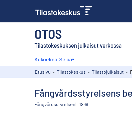
OTOS
Tilastokeskuksen julkaisut verkossa
Kokoelmat
Selaa
Etusivu
Tilastokeskus
Tilastojulkaisut
Fångvårdsstyrelsens ber
Fångvårdsstyrelsen
1896