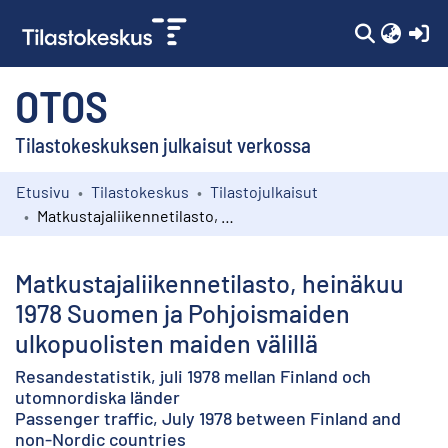
(c
OTOS
Tilastokeskuksen julkaisut verkossa
Etusivu
Tilastokeskus
Tilastojulkaisut
Kokoelmat
Matkustajaliikennetilasto, heinäkuu 1978 Suomen ja Pohjoismaiden ulkopuolisten maiden välillä
Selaa
Matkustajaliikennetilasto, heinäkuu
1978 Suomen ja Pohjoismaiden
ulkopuolisten maiden välillä
Resandestatistik, juli 1978 mellan Finland och
utomnordiska länder
Passenger traffic, July 1978 between Finland and
non-Nordic countries