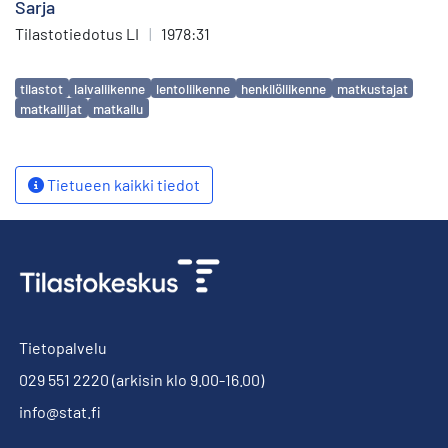
Sarja
Tilastotiedotus LI
|
1978:31
Avainsanat
tilastot
laivaliikenne
lentoliikenne
henkilöliikenne
matkustajat
matkailijat
matkailu
Tietueen kaikki tiedot
Tietopalvelu
029 551 2220
(arkisin klo 9.00-16.00)
info@stat.fi