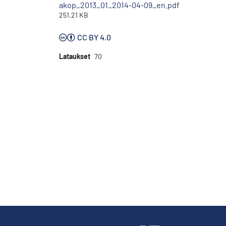
akop_2013_01_2014-04-09_en.pdf
251.21 KB
CC BY 4.0
Lataukset
70