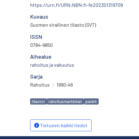
https://urn.fi/URN:NBN:fi-fe202301319709
Kuvaus
Suomen virallinen tilasto (SVT)
ISSN
0784-9850
Aihealue
rahoitus ja vakuutus
Sarja
Rahoitus
|
1990:46
Avainsanat
tilastot
rahoitusmarkkinat
pankit
Tietueen kaikki tiedot