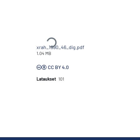
Ladataan...
xrah_1990_46_dig.pdf
1.04 MB
CC BY 4.0
Lataukset
101