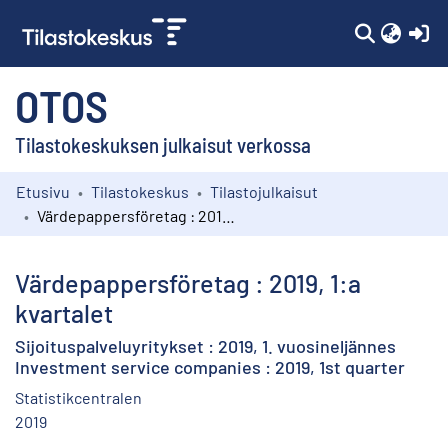
(c
OTOS
Tilastokeskuksen julkaisut verkossa
Etusivu
Tilastokeskus
Tilastojulkaisut
Kokoelmat
Värdepappersföretag : 2019, 1:a kvartalet
Selaa
Värdepappersföretag : 2019, 1:a
kvartalet
Sijoituspalveluyritykset : 2019, 1. vuosineljännes
Investment service companies : 2019, 1st quarter
Statistikcentralen
2019