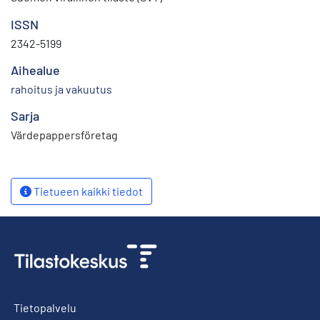
ISSN
2342-5199
Aihealue
rahoitus ja vakuutus
Sarja
Värdepappersföretag
Tietueen kaikki tiedot
Tietopalvelu