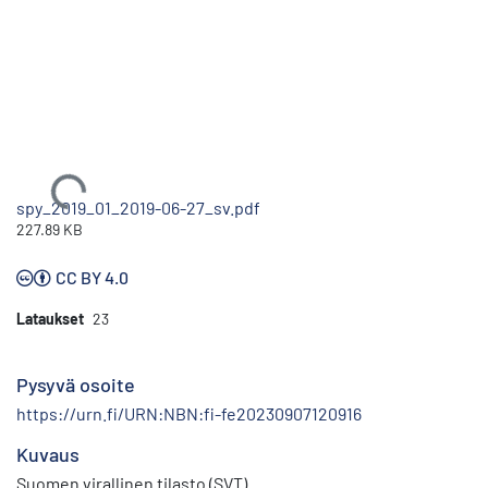
Ladataan...
spy_2019_01_2019-06-27_sv.pdf
227.89 KB
CC BY 4.0
Lataukset
23
Pysyvä osoite
https://urn.fi/URN:NBN:fi-fe20230907120916
Kuvaus
Suomen virallinen tilasto (SVT)