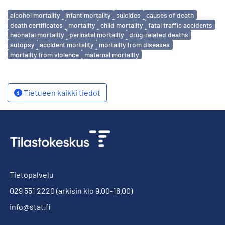
Avainsanat
alcohol mortality
infant mortality
suicides
causes of death
death certificates
mortality
child mortality
fatal traffic accidents
neonatal mortality
perinatal mortality
drug-related deaths
autopsy
accident mortality
mortality from diseases
mortality from violence
maternal mortality
Tietueen kaikki tiedot
Tietopalvelu
029 551 2220
(arkisin klo 9.00-16.00)
info@stat.fi