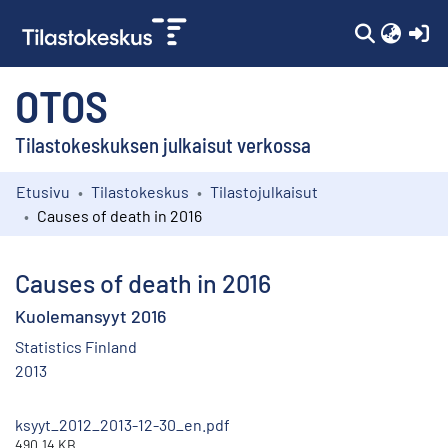
(c
OTOS
Tilastokeskuksen julkaisut verkossa
Etusivu
Tilastokeskus
Tilastojulkaisut
Kokoelmat
Causes of death in 2016
Selaa
Causes of death in 2016
Kuolemansyyt 2016
Statistics Finland
2013
ksyyt_2012_2013-12-30_en.pdf
490.14 KB