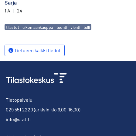
Sarja
1 A
|
24
Avainsanat
tilastot
ulkomaankauppa
tuonti
vienti
tulli
Tietueen kaikki tiedot
Tietopalvelu
029 551 2220
(arkisin klo 9.00-16.00)
info@stat.fi