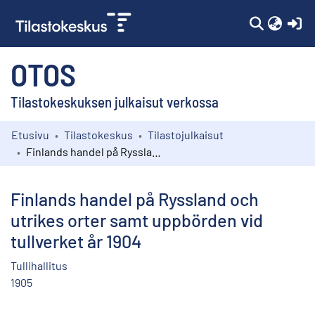
(c
OTOS
Tilastokeskuksen julkaisut verkossa
Etusivu
Tilastokeskus
Tilastojulkaisut
Kokoelmat
Finlands handel på Ryssland och utrikes orter samt uppbörden vid tullverket år 1904
Selaa
Finlands handel på Ryssland och
utrikes orter samt uppbörden vid
tullverket år 1904
Tullihallitus
1905