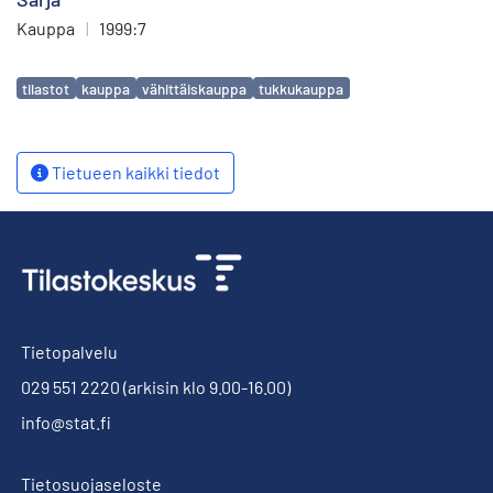
Kauppa
|
1999:7
Avainsanat
tilastot
kauppa
vähittäiskauppa
tukkukauppa
Tietueen kaikki tiedot
Tietopalvelu
029 551 2220
(arkisin klo 9.00-16.00)
info@stat.fi
Tietosuojaseloste