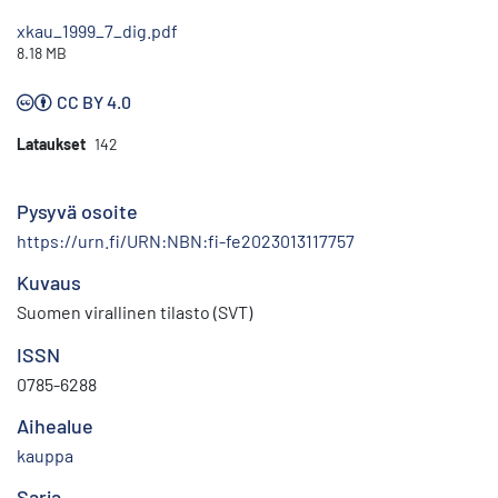
xkau_1999_7_dig.pdf
8.18 MB
CC BY 4.0
Lataukset
142
Pysyvä osoite
https://urn.fi/URN:NBN:fi-fe2023013117757
Kuvaus
Suomen virallinen tilasto (SVT)
ISSN
0785-6288
Aihealue
kauppa
Sarja