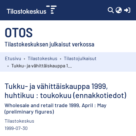
(c
OTOS
Tilastokeskuksen julkaisut verkossa
Etusivu
Tilastokeskus
Tilastojulkaisut
Kokoelmat
Tukku- ja vähittäiskauppa 1999, huhtikuu : toukokuu (ennakkotiedot)
Selaa
Tukku- ja vähittäiskauppa 1999,
huhtikuu : toukokuu (ennakkotiedot)
Wholesale and retail trade 1999, April : May
(preliminary figures)
Tilastokeskus
1999-07-30