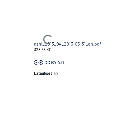
Ladataan...
ashi_2013_04_2013-05-31_en.pdf
328.58 KB
CC BY 4.0
Lataukset
59