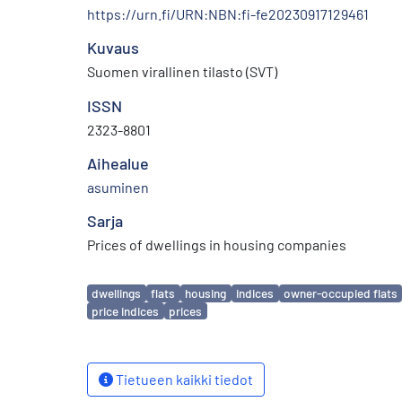
https://urn.fi/URN:NBN:fi-fe20230917129461
Kuvaus
Suomen virallinen tilasto (SVT)
ISSN
2323-8801
Aihealue
asuminen
Sarja
Prices of dwellings in housing companies
Avainsanat
dwellings
flats
housing
indices
owner-occupied flats
price indices
prices
Tietueen kaikki tiedot