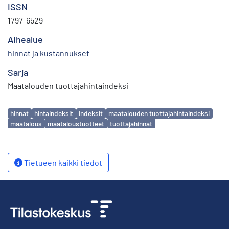
ISSN
1797-6529
Aihealue
hinnat ja kustannukset
Sarja
Maatalouden tuottajahintaindeksi
Avainsanat
hinnat
hintaindeksit
indeksit
maatalouden tuottajahintaindeksi
maatalous
maataloustuotteet
tuottajahinnat
Tietueen kaikki tiedot