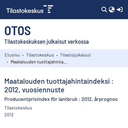
(c
OTOS
Tilastokeskuksen julkaisut verkossa
Etusivu
Tilastokeskus
Tilastojulkaisut
Kokoelmat
Maatalouden tuottajahintaindeksi : 2012, vuosiennuste
Selaa
Maatalouden tuottajahintaindeksi :
2012, vuosiennuste
Producentprisindex för lantbruk : 2012, årprognos
Tilastokeskus
2012