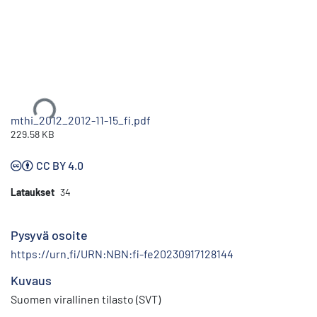
Ladataan...
mthi_2012_2012-11-15_fi.pdf
229.58 KB
CC BY 4.0
Lataukset
34
Pysyvä osoite
https://urn.fi/URN:NBN:fi-fe20230917128144
Kuvaus
Suomen virallinen tilasto (SVT)