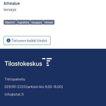
Aihealue
terveys
Avainsanat
tilastot
tupakka
kauppa
hinnat
Tietueen kaikki tiedot
Tietopalvelu
029 551 2220
(arkisin klo 9.00-16.00)
info@stat.fi