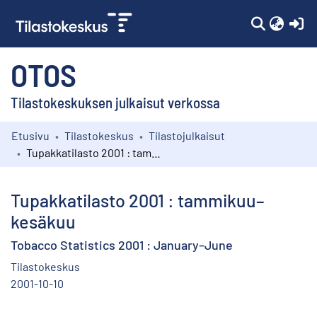
(c
OTOS
Tilastokeskuksen julkaisut verkossa
Etusivu
Tilastokeskus
Tilastojulkaisut
Kokoelmat
Tupakkatilasto 2001 : tammikuu–kesäkuu
Selaa
Tupakkatilasto 2001 : tammikuu–
kesäkuu
Tobacco Statistics 2001 : January–June
Tilastokeskus
2001-10-10