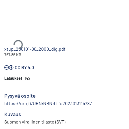
Ladataan...
xtup_200101-06_2000_dig.pdf
767.86 KB
CC BY 4.0
Lataukset
142
Pysyvä osoite
https://urn.fi/URN:NBN:fi-fe2023013115787
Kuvaus
Suomen virallinen tilasto (SVT)